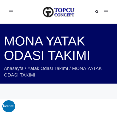
Toggle
navigation
MONA YATAK
ODASI TAKIMI
Anasayfa
/
Yatak Odası Takımı
/
MONA YATAK
ODASI TAKIMI
İndirim!