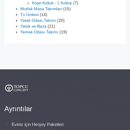
ürün
7
Köşe Koltuk - L Koltuk
7
15
ürün
Mutfak Masa Takımları
15
14
ürün
Tv Ünitesi
14
ürün
20
Yatak Odası Takımı
20
21
ürün
Yatak ve Baza
21
ürün
19
Yemek Odası Takımı
19
ürün
Ayrıntılar
Eviniz için Herşey Paketleri