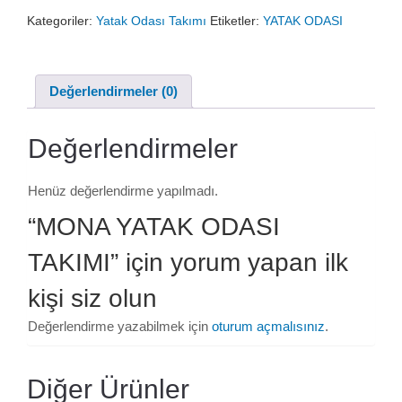
₺149.000,00.
fiyat:
Kategoriler:
Yatak Odası Takımı
Etiketler:
YATAK ODASI
₺119.000,00.
Değerlendirmeler (0)
Değerlendirmeler
Henüz değerlendirme yapılmadı.
“MONA YATAK ODASI
TAKIMI” için yorum yapan ilk
kişi siz olun
Değerlendirme yazabilmek için
oturum açmalısınız
.
Diğer Ürünler