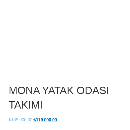
MONA YATAK ODASI
TAKIMI
Orijinal
Şu
₺
149.000,00
₺
119.000,00
fiyat:
andaki