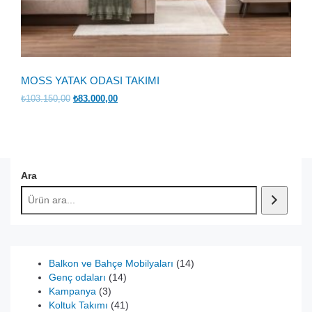
MOSS YATAK ODASI TAKIMI
Orijinal
Şu
₺
103.150,00
₺
83.000,00
fiyat:
andaki
₺103.150,00.
fiyat:
₺83.000,00.
Ara
14
Balkon ve Bahçe Mobilyaları
14
14
ürün
Genç odaları
14
3
ürün
Kampanya
3
ürün
41
Koltuk Takımı
41