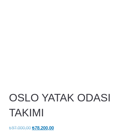
OSLO YATAK ODASI
TAKIMI
Orijinal
Şu
₺
97.000,00
₺
78.200,00
fiyat:
andaki