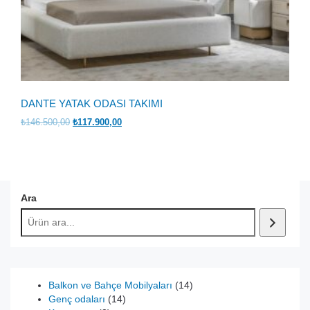
DANTE YATAK ODASI TAKIMI
Orijinal
Şu
₺
146.500,00
₺
117.900,00
fiyat:
andaki
₺146.500,00.
fiyat:
₺117.900,00.
Ara
14
Balkon ve Bahçe Mobilyaları
14
14
ürün
Genç odaları
14