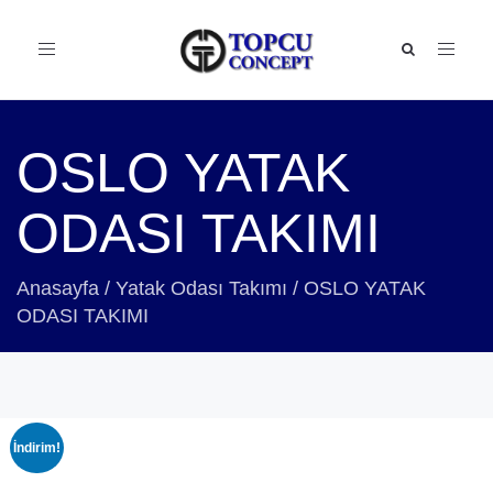
Toggle
navigation
OSLO YATAK
ODASI TAKIMI
Anasayfa
/
Yatak Odası Takımı
/
OSLO YATAK
ODASI TAKIMI
İndirim!