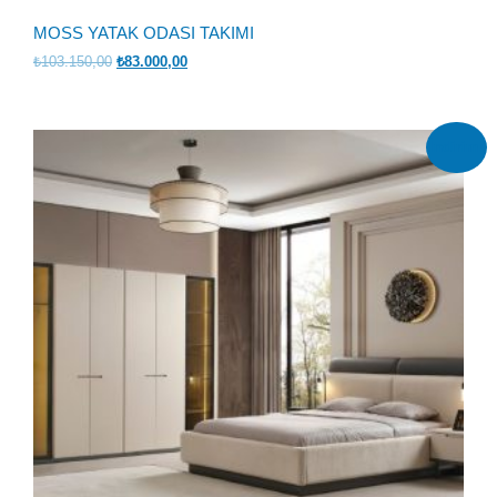
MOSS YATAK ODASI TAKIMI
Orijinal
Şu
₺
103.150,00
₺
83.000,00
fiyat:
andaki
₺103.150,00.
fiyat:
₺83.000,00.
İndirim!