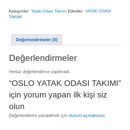
₺97.000,00.
fiyat:
Kategoriler:
Yatak Odası Takımı
Etiketler:
YATAK ODASI
₺78.200,00.
TAKIMI
Değerlendirmeler (0)
Değerlendirmeler
Henüz değerlendirme yapılmadı.
“OSLO YATAK ODASI TAKIMI”
için yorum yapan ilk kişi siz
olun
Değerlendirme yazabilmek için
oturum açmalısınız
.