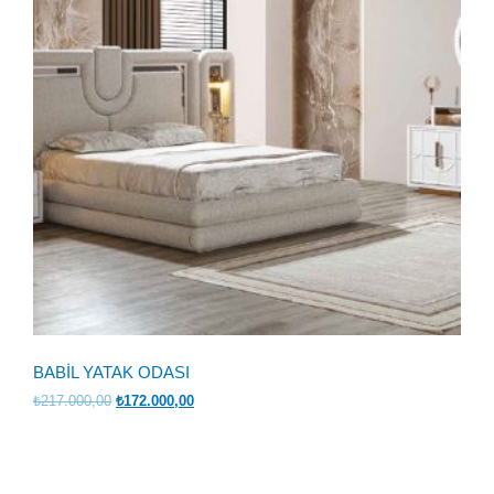
BABİL YATAK ODASI
Orijinal
Şu
₺
217.000,00
₺
172.000,00
fiyat:
andaki
₺217.000,00.
fiyat:
₺172.000,00.