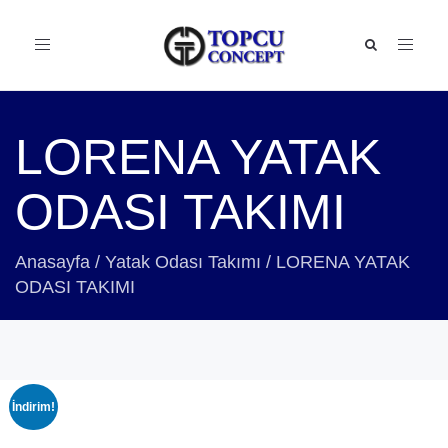
Toggle
navigation
LORENA YATAK
ODASI TAKIMI
Anasayfa
/
Yatak Odası Takımı
/
LORENA YATAK
ODASI TAKIMI
İndirim!