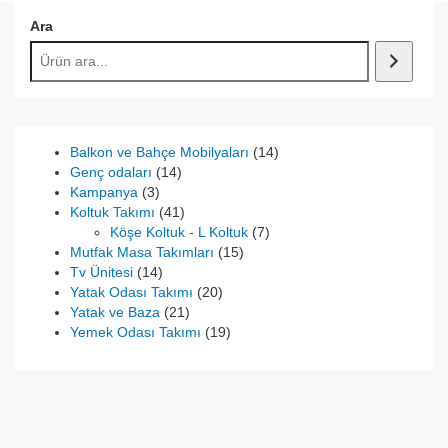
Ara
14
Balkon ve Bahçe Mobilyaları
14
14
ürün
Genç odaları
14
3
ürün
Kampanya
3
ürün
41
Koltuk Takımı
41
ürün
7
Köşe Koltuk - L Koltuk
7
15
ürün
Mutfak Masa Takımları
15
14
ürün
Tv Ünitesi
14
ürün
20
Yatak Odası Takımı
20
21
ürün
Yatak ve Baza
21
ürün
19
Yemek Odası Takımı
19
ürün