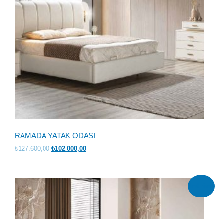
RAMADA YATAK ODASI
Orijinal
Şu
₺
127.600,00
₺
102.000,00
fiyat:
andaki
₺127.600,00.
fiyat:
₺102.000,00.
İndirim!