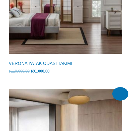
VERONA YATAK ODASI TAKIMI
Orijinal
Şu
₺
110.000,00
₺
91.000,00
fiyat:
andaki
₺110.000,00.
fiyat:
₺91.000,00.
İndirim!