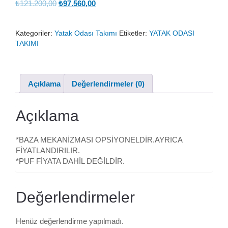
Orijinal
Şu
₺
121.200,00
₺
97.560,00
fiyat:
andaki
₺121.200,00.
fiyat:
Kategoriler:
Yatak Odası Takımı
Etiketler:
YATAK ODASI
₺97.560,00.
TAKIMI
Açıklama
Değerlendirmeler (0)
Açıklama
*BAZA MEKANİZMASI OPSİYONELDİR.AYRICA
FİYATLANDIRILIR.
*PUF FİYATA DAHİL DEĞİLDİR.
Değerlendirmeler
Henüz değerlendirme yapılmadı.