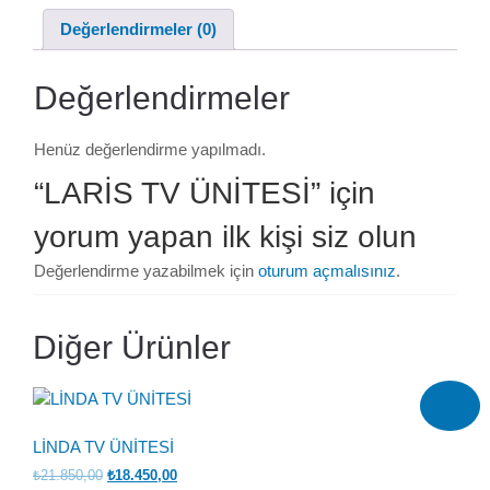
Değerlendirmeler (0)
Değerlendirmeler
Henüz değerlendirme yapılmadı.
“LARİS TV ÜNİTESİ” için
yorum yapan ilk kişi siz olun
Değerlendirme yazabilmek için
oturum açmalısınız
.
Diğer Ürünler
İndirim!
LİNDA TV ÜNİTESİ
Orijinal
Şu
₺
21.850,00
₺
18.450,00