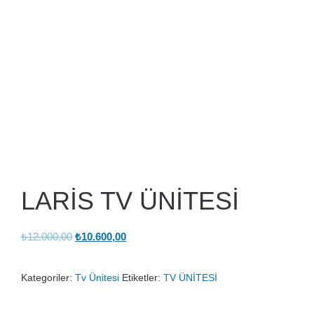
LARİS TV ÜNİTESİ
Orijinal
Şu
₺
12.000,00
₺
10.600,00
fiyat:
andaki
₺12.000,00.
fiyat:
Kategoriler:
Tv Ünitesi
Etiketler:
TV ÜNİTESİ
₺10.600,00.