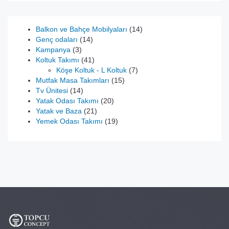
14
Balkon ve Bahçe Mobilyaları
14
14
ürün
Genç odaları
14
3
ürün
Kampanya
3
ürün
41
Koltuk Takımı
41
ürün
7
Köşe Koltuk - L Koltuk
7
15
ürün
Mutfak Masa Takımları
15
14
ürün
Tv Ünitesi
14
ürün
20
Yatak Odası Takımı
20
21
ürün
Yatak ve Baza
21
ürün
19
Yemek Odası Takımı
19
ürün