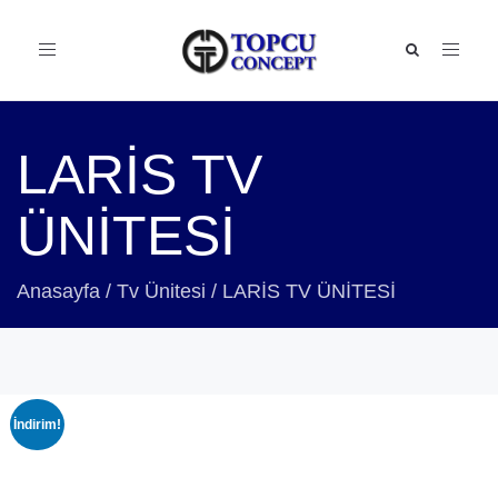
Toggle
navigation
LARİS TV
ÜNİTESİ
Anasayfa
/
Tv Ünitesi
/
LARİS TV ÜNİTESİ
İndirim!