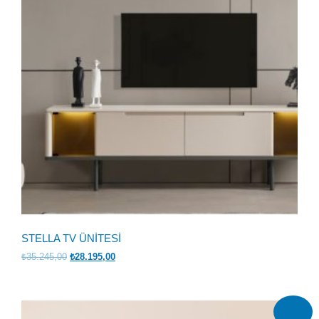
STELLA TV ÜNİTESİ
Orijinal
Şu
₺
35.245,00
₺
28.195,00
fiyat:
andaki
₺35.245,00.
fiyat:
₺28.195,00.
İndirim!