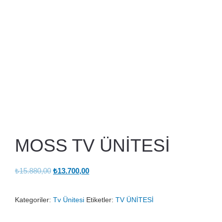
MOSS TV ÜNİTESİ
Orijinal
Şu
₺
15.880,00
₺
13.700,00
fiyat:
andaki
₺15.880,00.
fiyat:
Kategoriler:
Tv Ünitesi
Etiketler:
TV ÜNİTESİ
₺13.700,00.