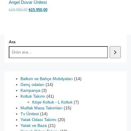
Angel Duvar Ünitesi
Orijinal
Şu
₺
19.950,00
₺
15.950,00
fiyat:
andaki
₺19.950,00.
fiyat:
₺15.950,00.
Ara
14
Balkon ve Bahçe Mobilyaları
14
14
ürün
Genç odaları
14
3
ürün
Kampanya
3
ürün
41
Koltuk Takımı
41
ürün
7
Köşe Koltuk - L Koltuk
7
15
ürün
Mutfak Masa Takımları
15
14
ürün
Tv Ünitesi
14
ürün
20
Yatak Odası Takımı
20
21
ürün
Yatak ve Baza
21