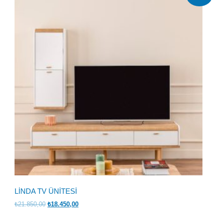
LİNDA TV ÜNİTESİ
Orijinal
Şu
₺
21.850,00
₺
18.450,00
fiyat:
andaki