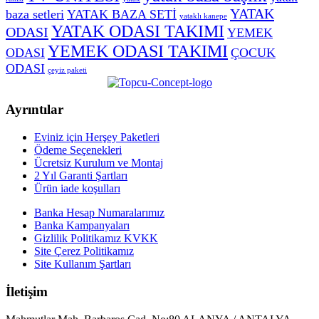
YATAK
baza setleri
YATAK BAZA SETİ
yataklı kanepe
YATAK ODASI TAKIMI
ODASI
YEMEK
YEMEK ODASI TAKIMI
ODASI
ÇOCUK
ODASI
çeyiz paketi
Ayrıntılar
Eviniz için Herşey Paketleri
Ödeme Seçenekleri
Ücretsiz Kurulum ve Montaj
2 Yıl Garanti Şartları
Ürün iade koşulları
Banka Hesap Numaralarımız
Banka Kampanyaları
Gizlilik Politikamız KVKK
Site Çerez Politikamız
Site Kullanım Şartları
İletişim