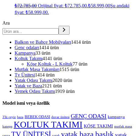
₺
72.785,00
Orijinal fiyat: ₺72.785,00.
₺
58.999,00
Şu andaki
fiyat: ₺58.999,00.
Ara
Balkon ve Bahçe Mobilyaları
14
14 ürün
Genç odaları
14
14 ürün
Kampanya
3
3 ürün
Koltuk Takımı
41
41 ürün
Köşe Koltuk - L Koltuk
7
7 ürün
Mutfak Masa Takımları
15
15 ürün
Tv Ünitesi
14
14 ürün
Yatak Odası Takımı
20
20 ürün
Yatak ve Baza
21
21 ürün
Yemek Odası Takımı
19
19 ürün
Model ismi veya özellik
GENÇ ODASI
BEBEK ODASI
kampanya
3'lü çeyiz
baza
duvar ünitesi
KOLTUK TAKIMI
KÖŞE TAKIMI
kanepe
mutfak masa
yatak baza başlık
TV ÜNİTESİ
yatak
ranza
yatak