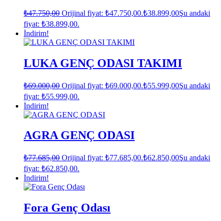
₺
47.750,00
Orijinal fiyat: ₺47.750,00.
₺
38.899,00
Şu andaki
fiyat: ₺38.899,00.
İndirim!
LUKA GENÇ ODASI TAKIMI
₺
69.000,00
Orijinal fiyat: ₺69.000,00.
₺
55.999,00
Şu andaki
fiyat: ₺55.999,00.
İndirim!
AGRA GENÇ ODASI
₺
77.685,00
Orijinal fiyat: ₺77.685,00.
₺
62.850,00
Şu andaki
fiyat: ₺62.850,00.
İndirim!
Fora Genç Odası