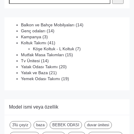
14
Balkon ve Bahçe Mobilyaları
14
14
ürün
Genç odaları
14
3
ürün
Kampanya
3
ürün
41
Koltuk Takımı
41
ürün
7
Köşe Koltuk - L Koltuk
7
15
ürün
Mutfak Masa Takımları
15
14
ürün
Tv Ünitesi
14
ürün
20
Yatak Odası Takımı
20
21
ürün
Yatak ve Baza
21
ürün
19
Yemek Odası Takımı
19
ürün
Model ismi veya özellik
3'lü çeyiz
baza
BEBEK ODASI
duvar ünitesi