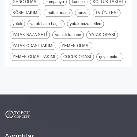
GENÇ ODASI
kampanya
kanepe
KOLTUK TAKIMI
KÖŞE TAKIMI
mutfak masa
ranza
TV ÜNİTESİ
yatak
yatak baza başlık
yatak baza setleri
YATAK BAZA SETİ
yataklı kanepe
YATAK ODASI
YATAK ODASI TAKIMI
YEMEK ODASI
YEMEK ODASI TAKIMI
ÇOCUK ODASI
çeyiz paketi
Ayrıntılar