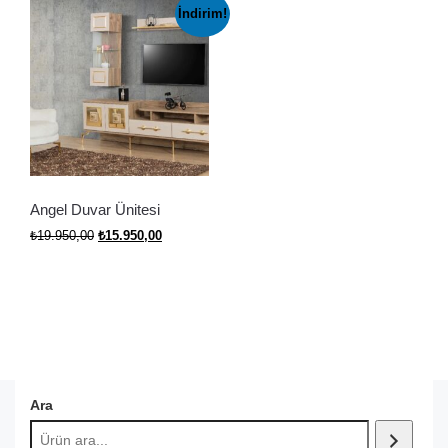
İndirim!
Angel Duvar Ünitesi
Orijinal
Şu
₺
19.950,00
₺
15.950,00
fiyat:
andaki
₺19.950,00.
fiyat:
₺15.950,00.
Ara