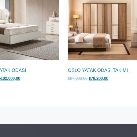
ATAK ODASI
OSLO YATAK ODASI TAKIMI
rijinal
Şu
Orijinal
Şu
₺
102.000,00
₺
97.000,00
₺
78.200,00
iyat:
andaki
fiyat:
andaki
127.600,00.
fiyat:
₺97.000,00.
fiyat:
₺102.000,00.
₺78.200,00.