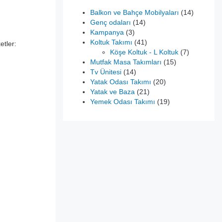
14
Balkon ve Bahçe Mobilyaları
14
14
ürün
Genç odaları
14
3
ürün
Kampanya
3
ürün
41
Koltuk Takımı
41
ketler:
,00.
ürün
7
Köşe Koltuk - L Koltuk
7
15
ürün
Mutfak Masa Takımları
15
14
ürün
Tv Ünitesi
14
ürün
20
Yatak Odası Takımı
20
21
ürün
Yatak ve Baza
21
ürün
19
Yemek Odası Takımı
19
ürün