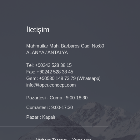
İletişim
Mahmutlar Mah. Barbaros Cad. No:80
ALANYA / ANTALYA
Тel:
+90242 528 38 15
Fax: +90242 528 38 45
Gsm:
+90530 148 73 79
(Whatsapp)
info@topcuconcept.com
Pazartesi - Cuma : 9:00-18:30
Cumartesi : 9:00-17:30
Pazar : Kapalı