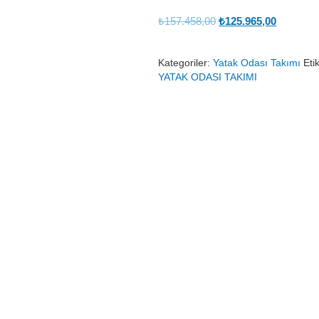
Orijinal
Şu
₺
157.458,00
₺
125.965,00
fiyat:
andaki
₺157.458,00.
fiyat:
Kategoriler:
Yatak Odası Takımı
Eti
₺125.965
YATAK ODASI TAKIMI