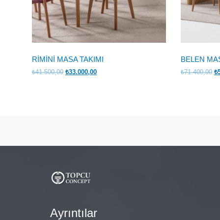
RİMİNİ MASA TAKIMI
BELEN MAS
Orijinal
Şu
Or
₺
41.500,00
₺
33.000,00
₺
71.400,00
₺
fiyat:
andaki
fi
₺41.500,00.
fiyat:
₺7
₺33.000,00.
Ayrıntılar