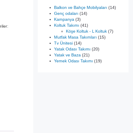
14
Balkon ve Bahçe Mobilyaları
14
14
ürün
Genç odaları
14
3
ürün
Kampanya
3
ürün
41
Koltuk Takımı
41
iler:
.
ürün
7
Köşe Koltuk - L Koltuk
7
15
ürün
Mutfak Masa Takımları
15
14
ürün
Tv Ünitesi
14
ürün
20
Yatak Odası Takımı
20
21
ürün
Yatak ve Baza
21
ürün
19
Yemek Odası Takımı
19
ürün