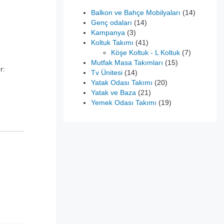
14
Balkon ve Bahçe Mobilyaları
14
14
ürün
Genç odaları
14
3
ürün
Kampanya
3
ürün
41
Koltuk Takımı
41
ürün
7
Köşe Koltuk - L Koltuk
7
15
ürün
Mutfak Masa Takımları
15
r:
14
ürün
Tv Ünitesi
14
ürün
20
Yatak Odası Takımı
20
21
ürün
Yatak ve Baza
21
ürün
19
Yemek Odası Takımı
19
ürün