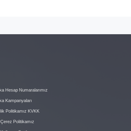
5.999,00.
fiyat:
₺19.990,00.
ka Hesap Numaralarımız
ka Kampanyaları
ilik Politikamız KVKK
 Çerez Politikamız