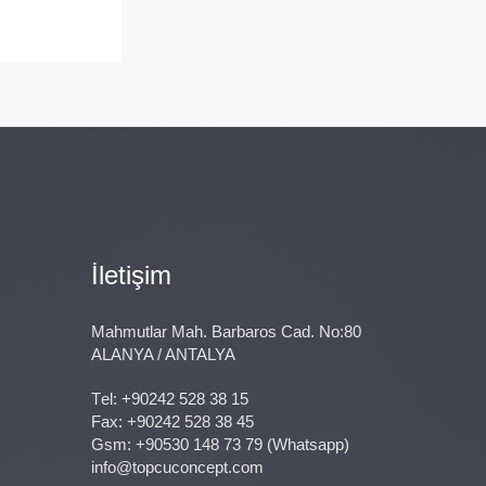
İletişim
Mahmutlar Mah. Barbaros Cad. No:80
ALANYA / ANTALYA
Тel:
+90242 528 38 15
Fax: +90242 528 38 45
Gsm:
+90530 148 73 79
(Whatsapp)
info@topcuconcept.com