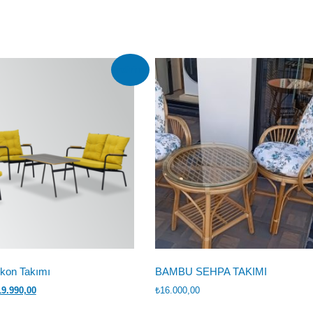
İndirim!
kon Takımı
BAMBU SEHPA TAKIMI
ijinal
Şu
19.990,00
₺
16.000,00
yat:
andaki