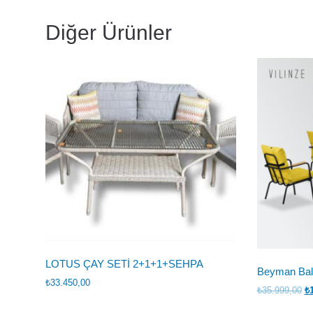
Diğer Ürünler
LOTUS ÇAY SETİ 2+1+1+SEHPA
Beyman Bal
₺
33.450,00
Or
₺
35.999,00
₺
fi