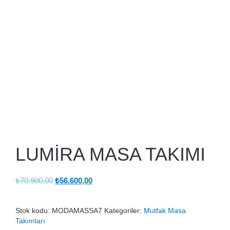
LUMİRA MASA TAKIMI
Orijinal
Şu
₺
70.900,00
₺
56.600,00
fiyat:
andaki
₺70.900,00.
fiyat:
Stok kodu:
MODAMASSA7
Kategoriler:
Mutfak Masa
₺56.600,00.
Takımları