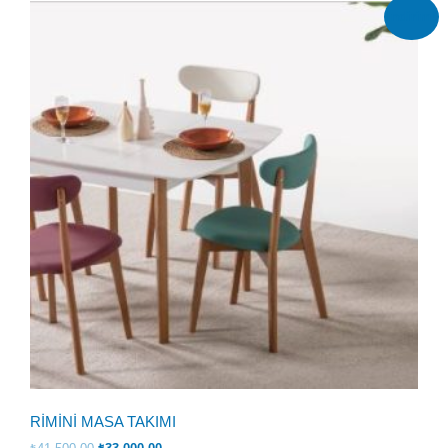
İndirim!
RİMİNİ MASA TAKIMI
Orijinal
Şu