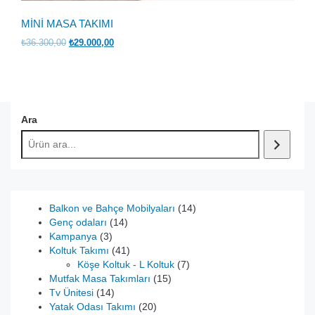
MİNİ MASA TAKIMI
Orijinal
Şu
₺
36.300,00
₺
29.000,00
fiyat:
andaki
₺36.300,00.
fiyat:
₺29.000,00.
Ara
14
Balkon ve Bahçe Mobilyaları
14
14
ürün
Genç odaları
14
3
ürün
Kampanya
3
ürün
41
Koltuk Takımı
41
ürün
7
Köşe Koltuk - L Koltuk
7
15
ürün
Mutfak Masa Takımları
15
14
ürün
Tv Ünitesi
14
ürün
20
Yatak Odası Takımı
20