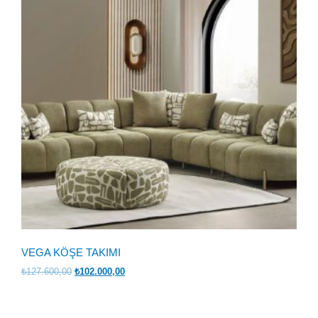
VEGA KÖŞE TAKIMI
Orijinal
Şu
₺
127.600,00
₺
102.000,00
fiyat:
andaki
₺127.600,00.
fiyat:
₺102.000,00.