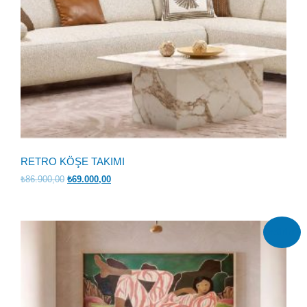
RETRO KÖŞE TAKIMI
Orijinal
Şu
₺
86.900,00
₺
69.000,00
fiyat:
andaki
₺86.900,00.
fiyat:
₺69.000,00.
İndirim!