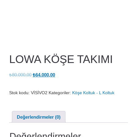
LOWA KÖŞE TAKIMI
Orijinal
Şu
₺
80.000,00
₺
64.000,00
fiyat:
andaki
₺80.000,00.
fiyat:
Stok kodu:
VİSİVO2
Kategoriler:
Köşe Koltuk - L Koltuk
₺64.000,00.
Değerlendirmeler (0)
Değerlendirmeler