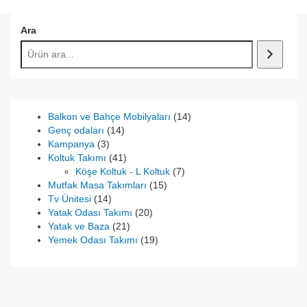
Ara
14
Balkon ve Bahçe Mobilyaları
14
14
ürün
Genç odaları
14
3
ürün
Kampanya
3
ürün
41
Koltuk Takımı
41
ürün
7
Köşe Koltuk - L Koltuk
7
15
ürün
Mutfak Masa Takımları
15
14
ürün
Tv Ünitesi
14
ürün
20
Yatak Odası Takımı
20
21
ürün
Yatak ve Baza
21
ürün
19
Yemek Odası Takımı
19
ürün