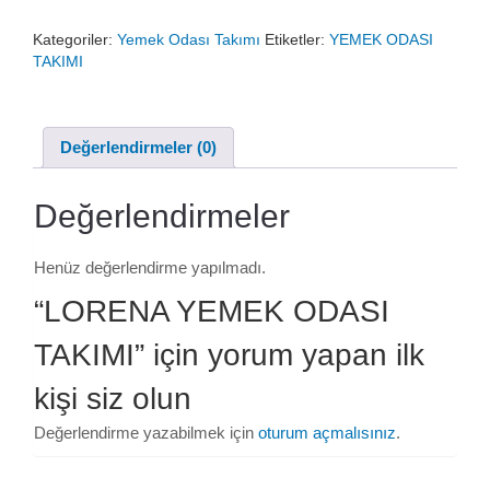
₺94.980,00.
fiyat:
Kategoriler:
Yemek Odası Takımı
Etiketler:
YEMEK ODASI
₺78.990,00.
TAKIMI
Değerlendirmeler (0)
Değerlendirmeler
Henüz değerlendirme yapılmadı.
“LORENA YEMEK ODASI
TAKIMI” için yorum yapan ilk
kişi siz olun
Değerlendirme yazabilmek için
oturum açmalısınız
.