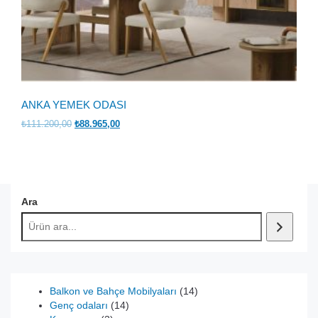
ANKA YEMEK ODASI
Orijinal
Şu
₺
111.200,00
₺
88.965,00
fiyat:
andaki
₺111.200,00.
fiyat:
₺88.965,00.
Ara
14
Balkon ve Bahçe Mobilyaları
14
14
ürün
Genç odaları
14