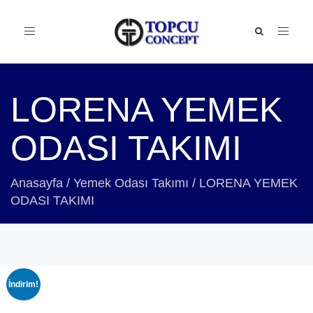
Toggle
navigation
LORENA YEMEK
ODASI TAKIMI
Anasayfa
/
Yemek Odası Takımı
/
LORENA YEMEK
ODASI TAKIMI
İndirim!