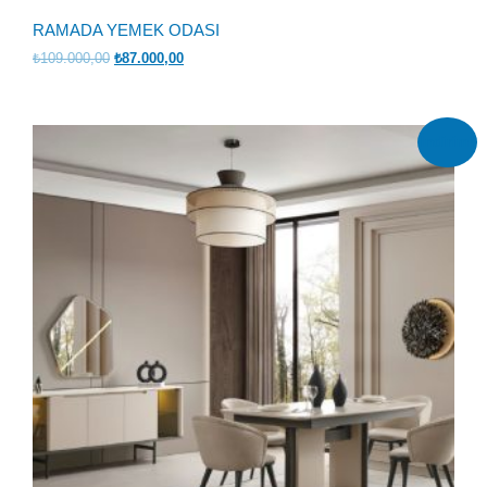
RAMADA YEMEK ODASI
Orijinal
Şu
₺
109.000,00
₺
87.000,00
fiyat:
andaki
₺109.000,00.
fiyat:
₺87.000,00.
İndirim!