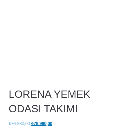
LORENA YEMEK
ODASI TAKIMI
Orijinal
Şu
₺
94.980,00
₺
78.990,00
fiyat:
andaki