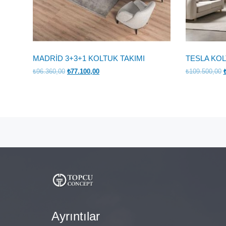
MADRİD 3+3+1 KOLTUK TAKIMI
TESLA KOL
Orijinal
Şu
O
₺
96.360,00
₺
77.100,00
₺
109.500,00
fiyat:
andaki
f
₺96.360,00.
fiyat:
₺
₺77.100,00.
Ayrıntılar