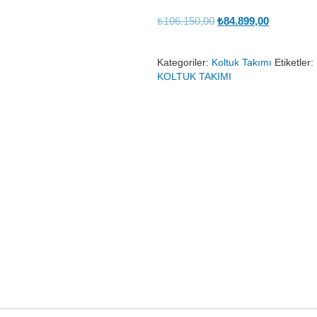
Orijinal
Şu
₺
106.150,00
₺
84.899,00
fiyat:
andaki
₺106.150,00.
fiyat:
Kategoriler:
Koltuk Takımı
Etiketler:
₺84.899,0
KOLTUK TAKIMI