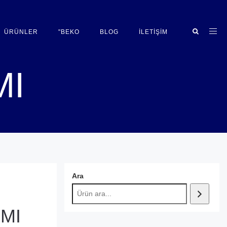
ÜRÜNLER
"BEKO
BLOG
İLETIŞIM
MI
Ara
IMI