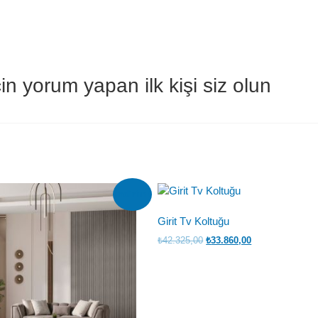
yorum yapan ilk kişi siz olun
İndirim!
Girit Tv Koltuğu
Orijinal
Şu
₺
42.325,00
₺
33.860,00
fiyat:
andaki
₺42.325,00.
fiyat:
₺33.860,00.