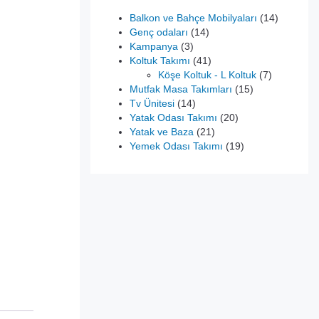
14
Balkon ve Bahçe Mobilyaları
14
14
ürün
Genç odaları
14
3
ürün
Kampanya
3
ürün
41
Koltuk Takımı
41
0.
ürün
7
Köşe Koltuk - L Koltuk
7
15
ürün
Mutfak Masa Takımları
15
14
ürün
Tv Ünitesi
14
ürün
20
Yatak Odası Takımı
20
21
ürün
Yatak ve Baza
21
ürün
19
Yemek Odası Takımı
19
ürün