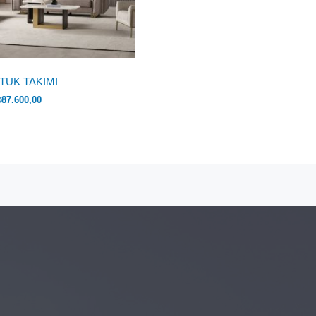
TUK TAKIMI
rijinal
Şu
₺
87.600,00
iyat:
andaki
109.500,00.
fiyat:
₺87.600,00.