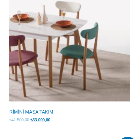
RİMİNİ MASA TAKIMI
Orijinal
Şu
₺
41.500,00
₺
33.000,00
fiyat:
andaki
₺41.500,00.
fiyat:
₺33.000,00.