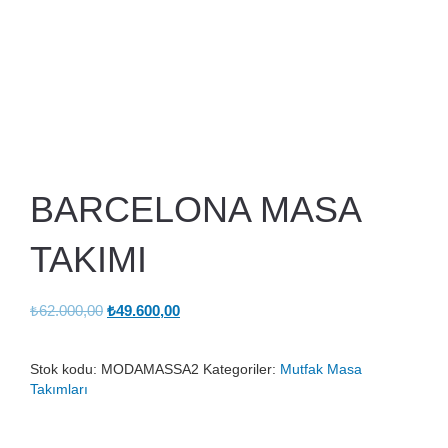
BARCELONA MASA
TAKIMI
Orijinal
Şu
₺
62.000,00
₺
49.600,00
fiyat:
andaki
₺62.000,00.
fiyat:
Stok kodu:
MODAMASSA2
Kategoriler:
Mutfak Masa
₺49.600,00.
Takımları