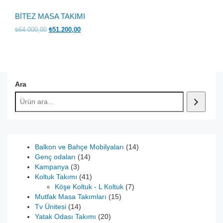
BİTEZ MASA TAKIMI
Orijinal
Şu
₺
64.000,00
₺
51.200,00
fiyat:
andaki
₺64.000,00.
fiyat:
₺51.200,00.
Ara
14
Balkon ve Bahçe Mobilyaları
14
14
ürün
Genç odaları
14
3
ürün
Kampanya
3
ürün
41
Koltuk Takımı
41
ürün
7
Köşe Koltuk - L Koltuk
7
15
ürün
Mutfak Masa Takımları
15
14
ürün
Tv Ünitesi
14
ürün
20
Yatak Odası Takımı
20