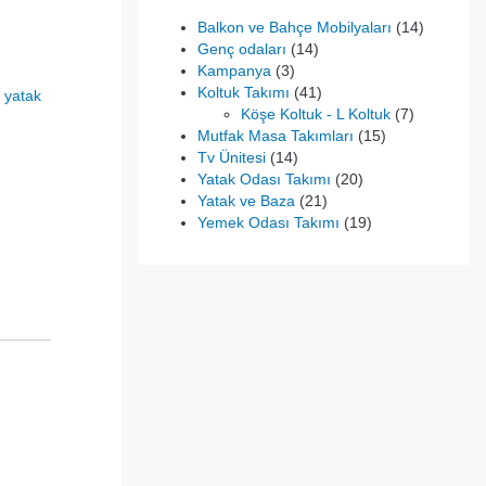
14
Balkon ve Bahçe Mobilyaları
14
14
ürün
Genç odaları
14
3
ürün
Kampanya
3
ürün
41
Koltuk Takımı
41
:
yatak
.
ürün
7
Köşe Koltuk - L Koltuk
7
15
ürün
Mutfak Masa Takımları
15
14
ürün
Tv Ünitesi
14
ürün
20
Yatak Odası Takımı
20
21
ürün
Yatak ve Baza
21
ürün
19
Yemek Odası Takımı
19
ürün