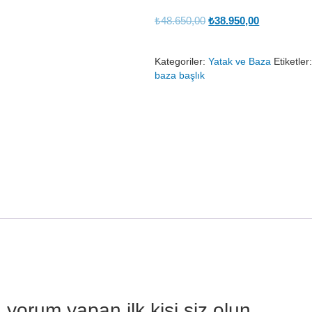
Orijinal
Şu
₺
48.650,00
₺
38.950,00
fiyat:
andaki
₺48.650,00.
fiyat:
Kategoriler:
Yatak ve Baza
Etiketler
₺38.950,00
baza başlık
yorum yapan ilk kişi siz olun